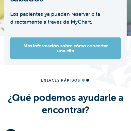
El Baker Center se
deportivos/Revisiones
convertirá en la consulta
Información actualizada
Los pacientes ya pueden reservar cita
médicas anuales
directamente a través de MyChart.
médica n.º 1
Copagos
sobre el sarampión
Más información sobre cómo concertar
Listo para el colegio, el deporte y
¿Tienes alguna duda sobre los pagos?
¿Qué necesito saber?
Aprende más
mucho más.
una cita
ENLACES RÁPIDOS
¿Qué podemos ayudarle a
encontrar?