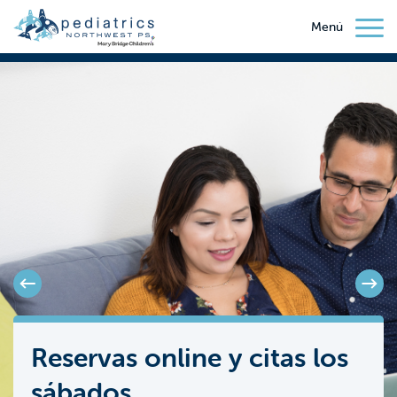
Menú
Previous
N
Reservas online y citas los
Reconocimientos médicos
sábados