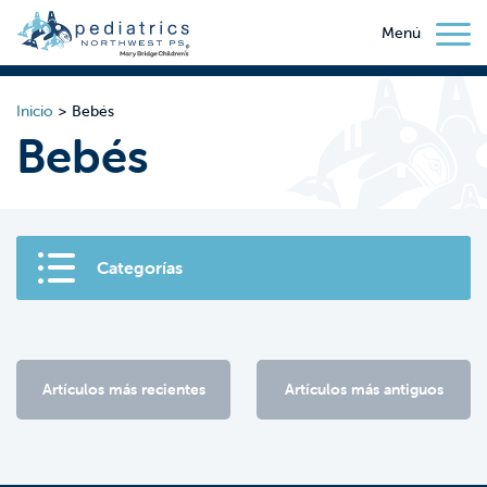
Menú
Inicio
>
Bebés
Bebés
Categorías
Artículos más recientes
Artículos más antiguos