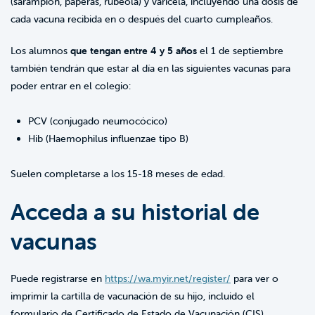
(sarampión, paperas, rubéola) y varicela, incluyendo una dosis de
cada vacuna recibida en o después del cuarto cumpleaños.
Los alumnos
que tengan entre 4 y 5 años
el 1 de septiembre
también tendrán que estar al día en las siguientes vacunas para
poder entrar en el colegio:
PCV (conjugado neumocócico)
Hib (Haemophilus influenzae tipo B)
Suelen completarse a los 15-18 meses de edad.
Acceda a su historial de
vacunas
Puede registrarse en
https://wa.myir.net/register/
para ver o
imprimir la cartilla de vacunación de su hijo, incluido el
formulario de Certificado de Estado de Vacunación (CIS)