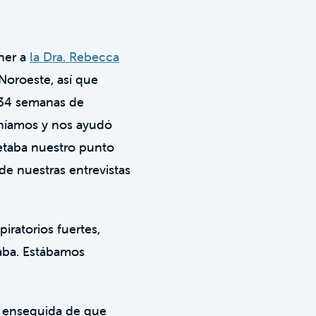
ener a
la Dra. Rebecca
Noroeste, así que
 34 semanas de
eníamos y nos ayudó
etaba nuestro punto
de nuestras entrevistas
iratorios fuertes,
aba. Estábamos
ta enseguida de que