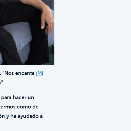
s. "Nos encanta
¡Mi
".
 para hacer un
enfermos como de
ión y ha ayudado a