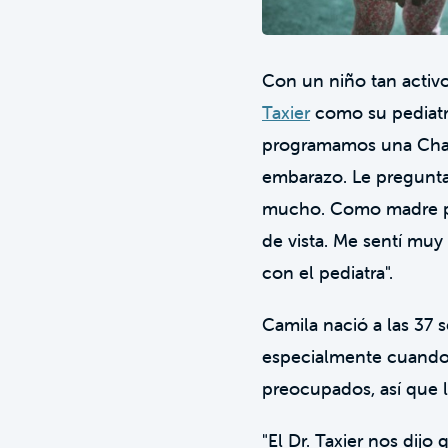
Con un niño tan activo
Taxier
como su pediatra
programamos una Cha
embarazo. Le pregunta
mucho. Como madre pri
de vista. Me sentí muy
con el pediatra".
Camila nació a las 37 s
especialmente cuando
preocupados, así que la
"El Dr. Taxier nos dij