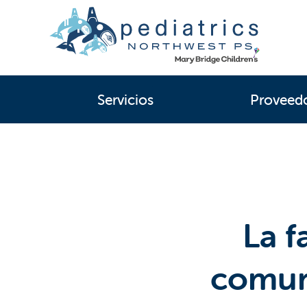
Servicios
Proveed
La f
comun